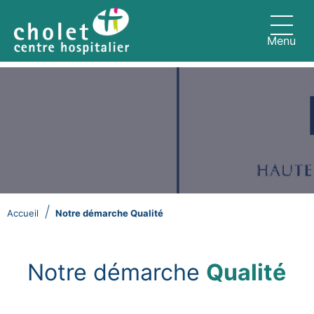
Aller au contenu principal
Page d'accueil du Centre Hospitali
Menu
Fil d'Ariane
Accueil
Notre démarche Qualité
Notre démarche
Qualité