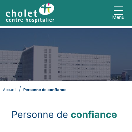
Aller au contenu principal
Page d'accueil du Centre Hospitali
Menu
Fil d'Ariane
Accueil
Personne de confiance
Personne de
confiance