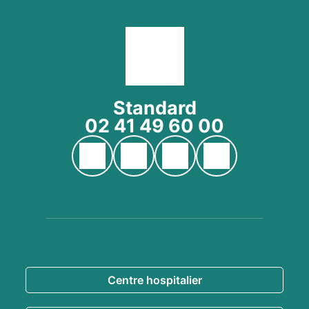
Standard
02 41 49 60 00
Page YouTube du CH Cholet
Page Facebook du CH Cholet
Page Instagram du CH Ch
Page LinkedIn du
En savoir
plus
Centre hospitalier