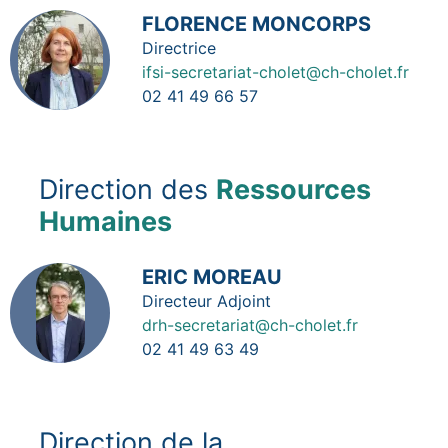
Image
FLORENCE MONCORPS
Fonction
Directrice
ifsi-secretariat-cholet@ch-cholet.fr
02 41 49 66 57
Direction des
Ressources
Humaines
Image
ERIC MOREAU
Fonction
Directeur Adjoint
drh-secretariat@ch-cholet.fr
02 41 49 63 49
Direction de la