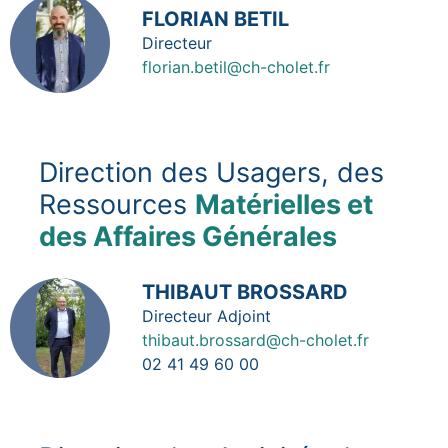
Image
FLORIAN BETIL
Fonction
Directeur
florian.betil@ch-cholet.fr
Direction des Usagers, des
Ressources
Matérielles et
des Affaires Générales
Image
THIBAUT BROSSARD
Fonction
Directeur Adjoint
thibaut.brossard@ch-cholet.fr
02 41 49 60 00